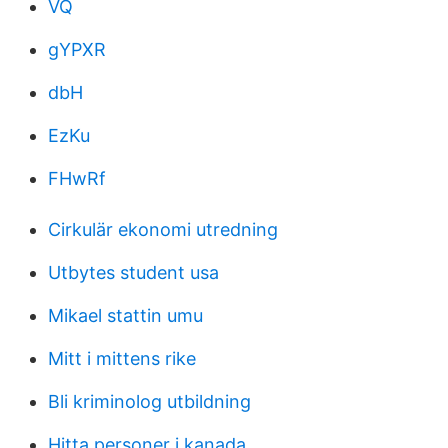
VQ
gYPXR
dbH
EzKu
FHwRf
Cirkulär ekonomi utredning
Utbytes student usa
Mikael stattin umu
Mitt i mittens rike
Bli kriminolog utbildning
Hitta personer i kanada